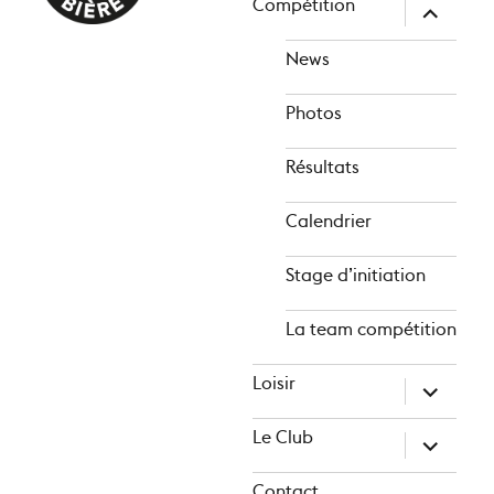
Compétition
ouvrir
le
sous-
News
menu
Photos
Résultats
Calendrier
Stage d’initiation
La team compétition
Loisir
ouvrir
le
sous-
Le Club
menu
ouvrir
le
sous-
menu