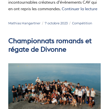
incontournables créateurs d’évènements CAV qui
de « R
en ont repris les commandes.
Continuer la lecture
Auteur
Publié
Catégories
Mathias Hangartner
7 octobre 2023
Compétition
le
Championnats romands et
régate de Divonne