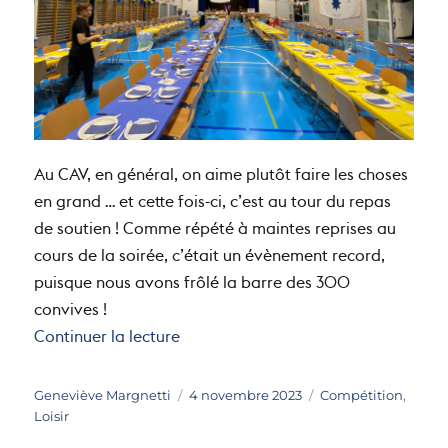
Au CAV, en général, on aime plutôt faire les choses
en grand … et cette fois-ci, c’est au tour du repas
de soutien ! Comme répété à maintes reprises au
cours de la soirée, c’était un évènement record,
puisque nous avons frôlé la barre des 300
convives !
de « Un repas de soutien de tous les 
Continuer la lecture
Auteur
Publié
Catégories
Geneviève Margnetti
4 novembre 2023
Compétition
,
le
Loisir