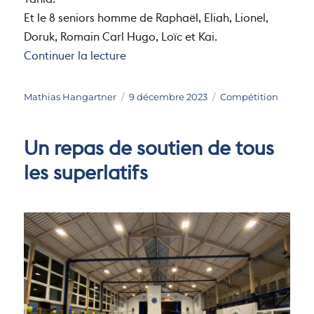
Tania.
Et le 8 seniors homme de Raphaël, Eliah, Lionel,
Doruk, Romain Carl Hugo, Loïc et Kai.
de « Régate d’Églisau »
Continuer la lecture
Auteur
Publié
Catégories
Mathias Hangartner
9 décembre 2023
Compétition
le
Un repas de soutien de tous
les superlatifs