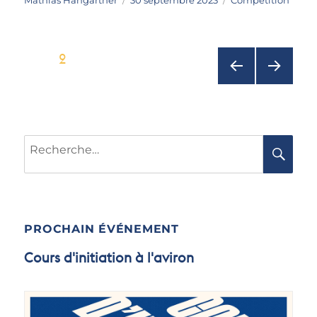
le
Pagination
PAGE
2
des
publications
PAGE
PAGE
Recherche
PRÉC
SUIV
RE
pour :
ÉDEN
ANTE
TE
PROCHAIN ÉVÉNEMENT
Cours d'initiation à l'aviron