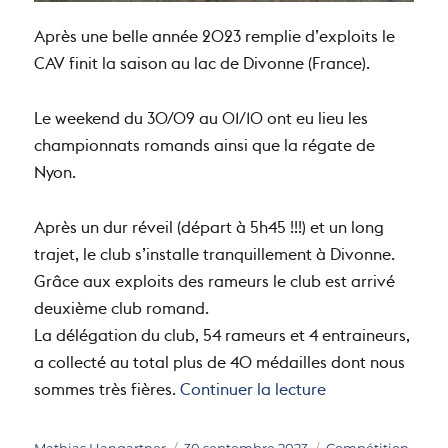
Après une belle année 2023 remplie d’exploits le
CAV finit la saison au lac de Divonne (France).
Le weekend du 30/09 au 01/10 ont eu lieu les
championnats romands ainsi que la régate de
Nyon.
Après un dur réveil (départ à 5h45 !!!) et un long
trajet, le club s’installe tranquillement à Divonne.
Grâce aux exploits des rameurs le club est arrivé
deuxième club romand.
La délégation du club, 54 rameurs et 4 entraineurs,
a collecté au total plus de 40 médailles dont nous
de « Championna
sommes très fières.
Continuer la lecture
Auteur
Publié
Catégories
Mathias Hangartner
30 septembre 2023
Compétition