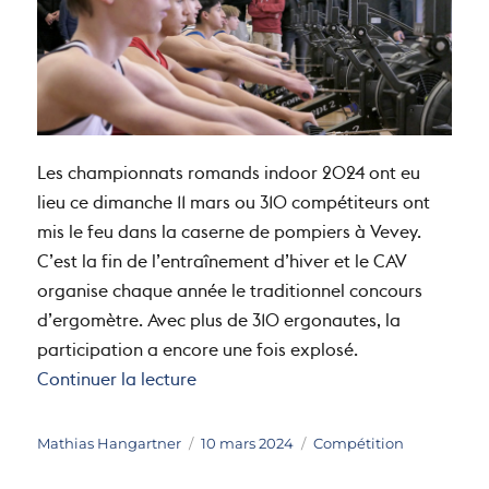
Les championnats romands indoor 2024 ont eu
lieu ce dimanche 11 mars ou 310 compétiteurs ont
mis le feu dans la caserne de pompiers à Vevey.
C’est la fin de l’entraînement d’hiver et le CAV
organise chaque année le traditionnel concours
d’ergomètre. Avec plus de 310 ergonautes, la
participation a encore une fois explosé.
de « Championnats Romands Indoor
Continuer la lecture
Auteur
Publié
Catégories
Mathias Hangartner
10 mars 2024
Compétition
le