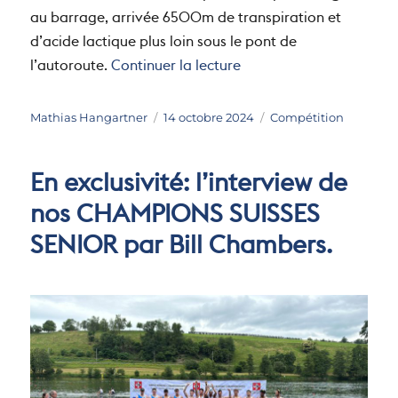
au barrage, arrivée 6500m de transpiration et
d’acide lactique plus loin sous le pont de
de « Rösticup 2024 »
l’autoroute.
Continuer la lecture
Auteur
Publié
Catégories
Mathias Hangartner
14 octobre 2024
Compétition
le
En exclusivité: l’interview de
nos CHAMPIONS SUISSES
SENIOR par Bill Chambers.