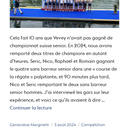
Cela fait 10 ans que Vevey n’avait pas gagné de
championnat suisse senior. En 2024, nous avons
remporté deux titres de champions en autant
d’heures. Seric, Nico, Raphaël et Romain gagnant
le quatre sans barreur senior dans une « course de
la régate » palpitante, et 90 minutes plus tard,
Nico et Seric remportant le deux sans barreur
senior hommes. J’ai interviewé les gars sur leur
expérience, et voici ce qu’ils avaient à dire …
de « En exclusivité: l’interview de
Continuer la lecture
Auteur
Publié
Catégories
Geneviève Margnetti
3 août 2024
Compétition