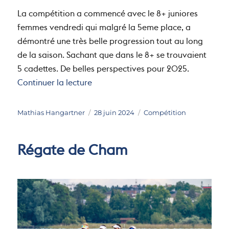
La compétition a commencé avec le 8+ juniores
femmes vendredi qui malgré la 5eme place, a
démontré une très belle progression tout au long
de la saison. Sachant que dans le 8+ se trouvaient
5 cadettes. De belles perspectives pour 2025.
de « Championnats suisses »
Continuer la lecture
Auteur
Publié
Catégories
Mathias Hangartner
28 juin 2024
Compétition
le
Régate de Cham