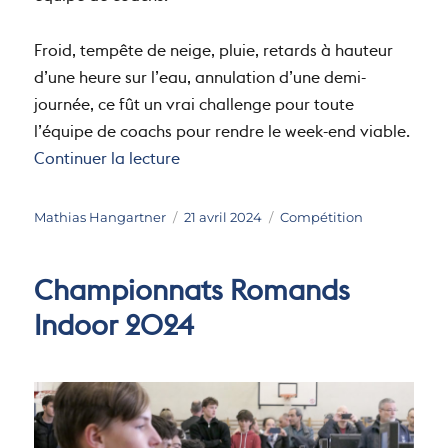
équipe de coachs.
Froid, tempête de neige, pluie, retards à hauteur
d’une heure sur l’eau, annulation d’une demi-
journée, ce fût un vrai challenge pour toute
l’équipe de coachs pour rendre le week-end viable.
de « Régate de Lauerz »
Continuer la lecture
Auteur
Publié
Catégories
Mathias Hangartner
21 avril 2024
Compétition
le
Championnats Romands
Indoor 2024