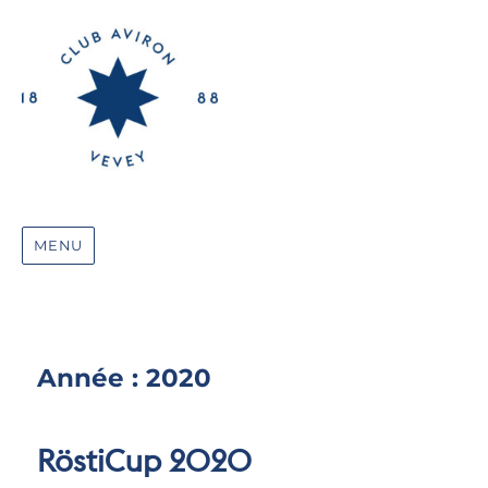
MENU
Année :
2020
RöstiCup 2020