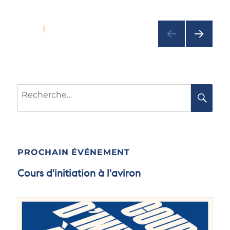
Pagination
PAGE
1
des
publications
PAGE
Recherche
SUIV
RE
pour :
ANTE
PROCHAIN ÉVÉNEMENT
Cours d'initiation à l'aviron