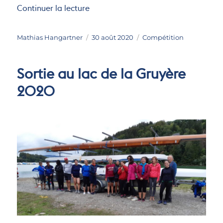
de « President’s Cup Regatta »
Continuer la lecture
Auteur
Publié
Catégories
Mathias Hangartner
30 août 2020
Compétition
le
Sortie au lac de la Gruyère
2020