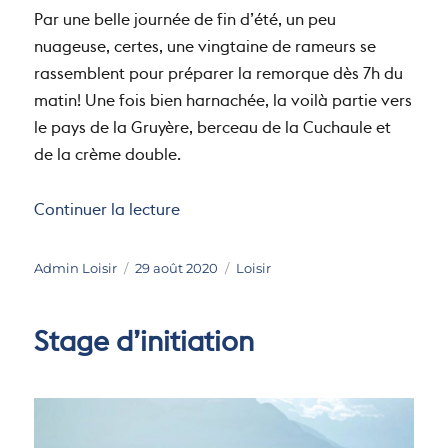
Par une belle journée de fin d’été, un peu
nuageuse, certes, une vingtaine de rameurs se
rassemblent pour préparer la remorque dès 7h du
matin! Une fois bien harnachée, la voilà partie vers
le pays de la Gruyère, berceau de la Cuchaule et
de la crème double.
de « Sortie au lac de la Gruyère 202
Continuer la lecture
Auteur
Publié
Catégories
Admin Loisir
29 août 2020
Loisir
le
Stage d’initiation