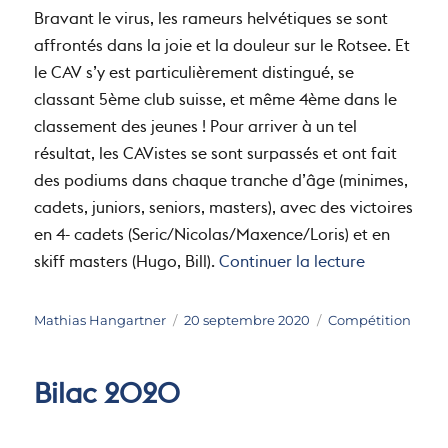
Bravant le virus, les rameurs helvétiques se sont
affrontés dans la joie et la douleur sur le Rotsee. Et
le CAV s’y est particulièrement distingué, se
classant 5ème club suisse, et même 4ème dans le
classement des jeunes ! Pour arriver à un tel
résultat, les CAVistes se sont surpassés et ont fait
des podiums dans chaque tranche d’âge (minimes,
cadets, juniors, seniors, masters), avec des victoires
en 4- cadets (Seric/Nicolas/Maxence/Loris) et en
de « Champ
skiff masters (Hugo, Bill).
Continuer la lecture
Auteur
Publié
Catégories
Mathias Hangartner
20 septembre 2020
Compétition
le
Bilac 2020