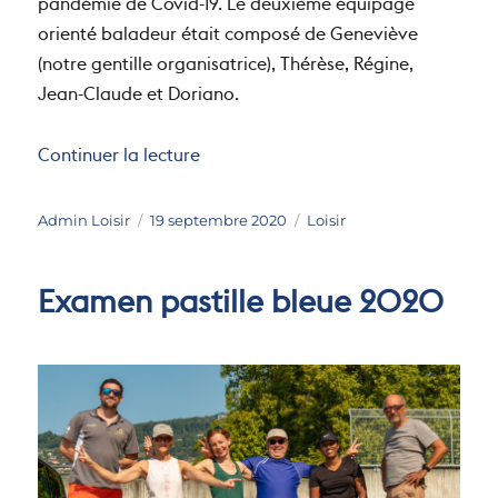
pandémie de Covid-19. Le deuxième équipage
orienté baladeur était composé de Geneviève
(notre gentille organisatrice), Thérèse, Régine,
Jean-Claude et Doriano.
de « Bilac 2020 »
Continuer la lecture
Auteur
Publié
Catégories
Admin Loisir
19 septembre 2020
Loisir
le
Examen pastille bleue 2020