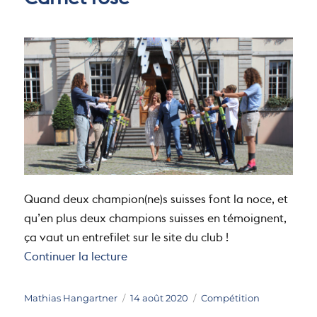
Carnet rose
Quand deux champion(ne)s suisses font la noce, et
qu’en plus deux champions suisses en témoignent,
ça vaut un entrefilet sur le site du club !
de « Carnet rose »
Continuer la lecture
Auteur
Publié
Catégories
Mathias Hangartner
14 août 2020
Compétition
le