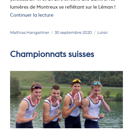
yolettes, un 4x et un 2x s’en sont allé admirer les
lumières de Montreux se reflétant sur le Léman !
de « Sortie clair de Lune »
Continuer la lecture
Auteur
Publié
Catégories
Mathias Hangartner
30 septembre 2020
Loisir
le
Championnats suisses