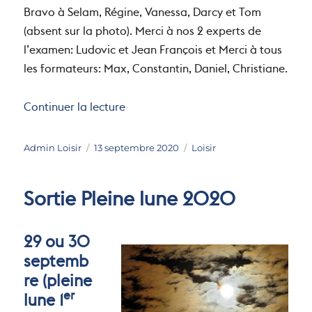
Bravo à Selam, Régine, Vanessa, Darcy et Tom
(absent sur la photo). Merci à nos 2 experts de
l’examen: Ludovic et Jean François et Merci à tous
les formateurs: Max, Constantin, Daniel, Christiane.
de « Examen pastille bleue 2020 »
Continuer la lecture
Auteur
Publié
Catégories
Admin Loisir
13 septembre 2020
Loisir
le
Sortie Pleine lune 2020
29 ou 30
septemb
re (pleine
er
lune 1