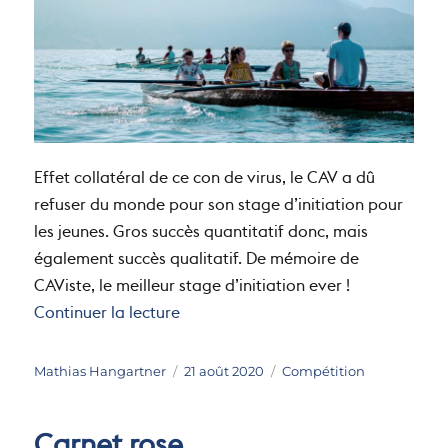
Effet collatéral de ce con de virus, le CAV a dû
refuser du monde pour son stage d’initiation pour
les jeunes. Gros succès quantitatif donc, mais
également succès qualitatif. De mémoire de
CAViste, le meilleur stage d’initiation ever !
de « Stage d’initiation »
Continuer la lecture
Auteur
Publié
Catégories
Mathias Hangartner
21 août 2020
Compétition
le