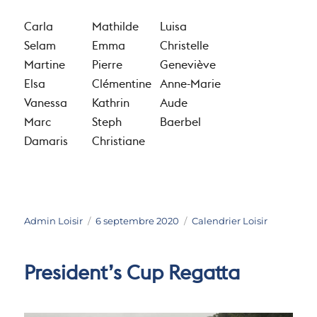
Carla
Mathilde
Luisa
Selam
Emma
Christelle
Martine
Pierre
Geneviève
Elsa
Clémentine
Anne-Marie
Vanessa
Kathrin
Aude
Marc
Steph
Baerbel
Damaris
Christiane
Auteur
Publié
Catégories
Admin Loisir
6 septembre 2020
Calendrier Loisir
le
President’s Cup Regatta