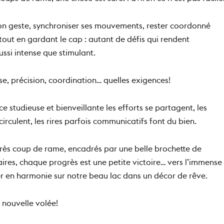
oups de rame, une chose est sûre: l’aviron ce n’est pas facile
n geste, synchroniser ses mouvements, rester coordonné
tout en gardant le cap : autant de défis qui rendent
ussi intense que stimulant.
se, précision, coordination… quelles exigences!
 studieuse et bienveillante les efforts se partagent, les
rculent, les rires parfois communicatifs font du bien.
ès coup de rame, encadrés par une belle brochette de
ires, chaque progrès est une petite victoire… vers l’immense
er en harmonie sur notre beau lac dans un décor de rêve.
 nouvelle volée!