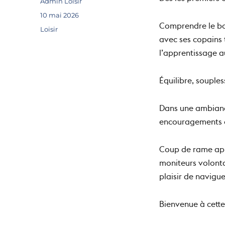
Dès les premiers c
Auteur
Admin Loisir
Publié
10 mai 2026
le
Comprendre le bo
Catégories
Loisir
avec ses copains 
l’apprentissage a
Équilibre, souples
Dans une ambiance
encouragements ci
Coup de rame apr
moniteurs volonta
plaisir de navigu
Bienvenue à cette