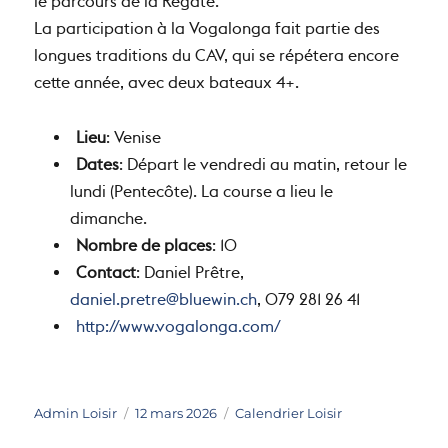
le parcours de la Régate.
La participation à la Vogalonga fait partie des
longues traditions du CAV, qui se répétera encore
cette année, avec deux bateaux 4+.
Lieu
: Venise
Dates
: Départ le vendredi au matin, retour le
lundi (Pentecôte). La course a lieu le
dimanche.
Nombre de places
: 10
Contact
: Daniel Prêtre,
daniel.pretre@bluewin.ch
, 079 281 26 41
http://www.vogalonga.com/
Auteur
Publié
Catégories
Admin Loisir
12 mars 2026
Calendrier Loisir
le