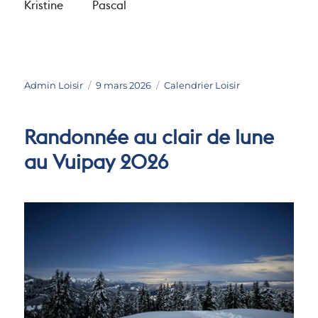
Kristine
Pascal
Auteur
Publié
Catégories
Admin Loisir
9 mars 2026
Calendrier Loisir
le
Randonnée au clair de lune
au Vuipay 2026