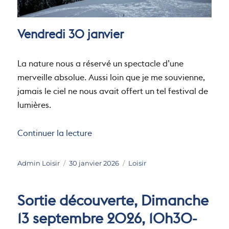
Vendredi 30 janvier
La nature nous a réservé un spectacle d’une
merveille absolue. Aussi loin que je me souvienne,
jamais le ciel ne nous avait offert un tel festival de
lumières.
de « Randonnée au clair de lune au
Continuer la lecture
Auteur
Publié
Catégories
Admin Loisir
30 janvier 2026
Loisir
le
Sortie découverte, Dimanche
13 septembre 2026, 10h30-