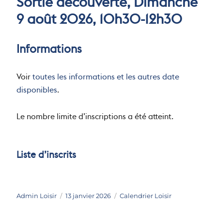
Sortie découverte, Dimanche
9 août 2026, 10h30-12h30
Informations
Voir
toutes les informations et les autres date
disponibles
.
Le nombre limite d’inscriptions a été atteint.
Liste d’inscrits
Auteur
Publié
Catégories
Admin Loisir
13 janvier 2026
Calendrier Loisir
le