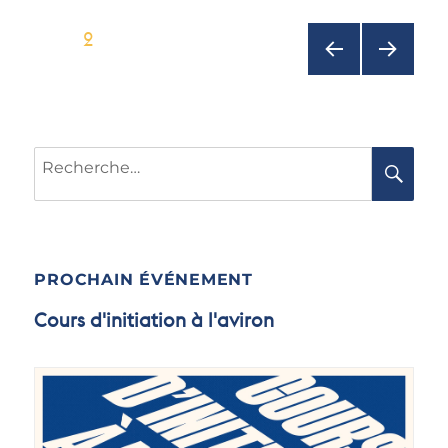
Pagination
PAGE
2
des
publications
PAGE
PAGE
Recherche
PRÉC
SUIV
RE
pour :
ÉDEN
ANTE
TE
PROCHAIN ÉVÉNEMENT
Cours d'initiation à l'aviron