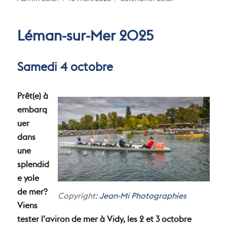
le
Léman-sur-Mer 2025
Samedi 4 octobre
Prêt(e) à
embarq
uer
dans
une
splendid
e yole
de mer?
Copyright:
Jean-Mi Photographies
Viens
tester l’aviron de mer à Vidy, les 2 et 3 octobre