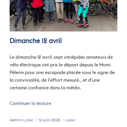
Dimanche 12 avril
Le dimanche 12 avril, sept intrépides amateurs de
vélo électrique ont pris le départ depuis le Mont-
Pèlerin pour une escapade placée sous le signe de
la convivialité, de l’effort mesuré… et d’une
certaine confiance dans la météo.
de « Balade printanière à vélo 2026
Continuer la lecture
Auteur
Publié
Catégories
Admin Loisir
12 avril 2026
Loisir
le