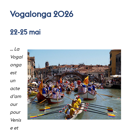
Vogalonga 2026
22-25 mai
… La
Vogal
onga
est
un
acte
d’am
our
pour
Venis
e et