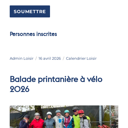
Personnes inscrites
Auteur
Publié
Catégories
Admin Loisir
16 avril 2026
Calendrier Loisir
le
Balade printanière à vélo
2026