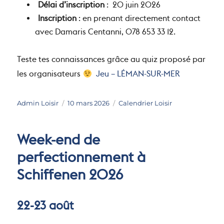
Délai d’inscription
: 20 juin 2026
Inscription
: en prenant directement contact
avec Damaris Centanni, 078 653 33 12.
Teste tes connaissances grâce au quiz proposé par
les organisateurs
Jeu – LÉMAN-SUR-MER
Auteur
Publié
Catégories
Admin Loisir
10 mars 2026
Calendrier Loisir
le
Week-end de
perfectionnement à
Schiffenen 2026
22-23 août