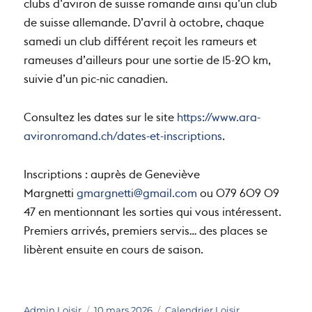
clubs d’aviron de suisse romande ainsi qu’un club
de suisse allemande. D’avril à octobre, chaque
samedi un club différent reçoit les rameurs et
rameuses d’ailleurs pour une sortie de 15-20 km,
suivie d’un pic-nic canadien.
Consultez les dates sur le site
https://www.ara-
avironromand.ch/dates-et-inscriptions
.
Inscriptions : auprès de Geneviève
Margnetti
gmargnetti@gmail.com
ou 079 609 09
47 en mentionnant les sorties qui vous intéressent.
Premiers arrivés, premiers servis… des places se
libèrent ensuite en cours de saison.
Auteur
Publié
Catégories
Admin Loisir
10 mars 2026
Calendrier Loisir