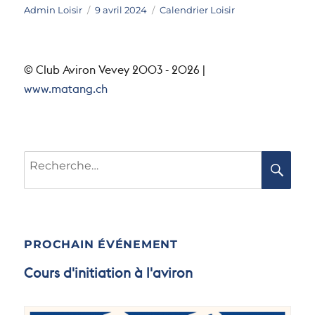
Auteur
Publié
Catégories
Admin Loisir
9 avril 2024
Calendrier Loisir
le
© Club Aviron Vevey 2003 - 2026 |
www.matang.ch
Recherche
RE
pour :
PROCHAIN ÉVÉNEMENT
Cours d'initiation à l'aviron