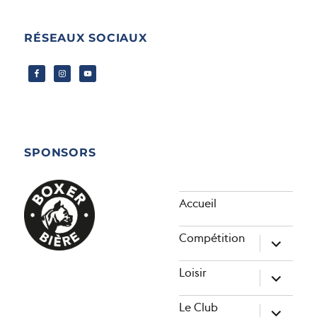
RÉSEAUX SOCIAUX
SPONSORS
Accueil
Compétition
ouvrir
le
sous-
Loisir
menu
ouvrir
le
sous-
Le Club
menu
ouvrir