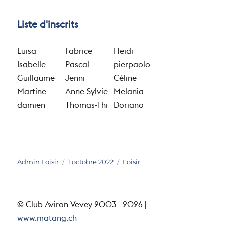
Liste d'inscrits
Luisa
Fabrice
Heidi
Isabelle
Pascal
pierpaolo
Guillaume
Jenni
Céline
Martine
Anne-Sylvie
Melania
damien
Thomas-Thi
Doriano
Auteur
Publié
Catégories
Admin Loisir
1 octobre 2022
Loisir
le
© Club Aviron Vevey 2003 - 2026 |
www.matang.ch