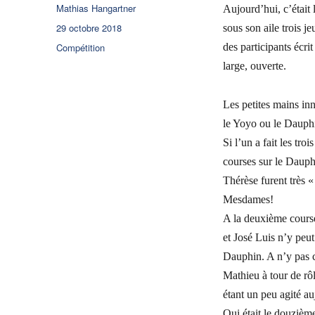
Auteur
Mathias Hangartner
Aujourd’hui, c’était 
Publié
29 octobre 2018
sous son aile trois 
le
Catégories
Compétition
des participants écri
large, ouverte.
Les petites mains inn
le Yoyo ou le Dauph
Si l’un a fait les tr
courses sur le Dauphi
Thérèse furent très «
Mesdames!
A la deuxième course,
et José Luis n’y peut
Dauphin. A n’y pas c
Mathieu à tour de rôl
étant un peu agité a
Qui était le douzièm