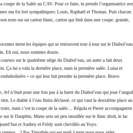
la coupe de la Salée au CAV. Pour ce faire, tu prends l’organisatrice av
jeunes ma foi fort sympathiques: Louis, Raphaël et Thomas. Puis chacun
t son nom sur un carton blanc, carton qui finit dans une coupe, grande,
ocentes tirent les équipes qui se retrouvent tour à tour sur le Diabol’eau
in. Eh oui, nous sommes douze.
ois courses sur le quatrième siège du Diabol’eau, un autre a fait deux
n. Ça lui a valu la dernière place, mais la première salée. Luisa et
 endiabolisées » ce qui leur fait prendre la première place. Bravo
 Jef n’était pour une fois pas à la barre du Diabol’eau qui joue l’anguil
 rien. Le diable à l’eau finira déclassé, ce qui vaut la deuxième place au
roire, mais c’est la coupe de la salée… Régula et Pierre accompagnent
e sur le Dauphin, Manu sera un peu mouillée sur le flanc droit, le lac
ujourd’hui et Audrey et Frédy sont chevillés au Yoyo.
e rameur…? Pas Timothée qui est resté à terre pour nous aider