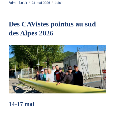
Auteur
Publié
Catégories
Admin Loisir
31 mai 2026
Loisir
le
Des CAVistes pointus au sud
des Alpes 2026
14-17 mai