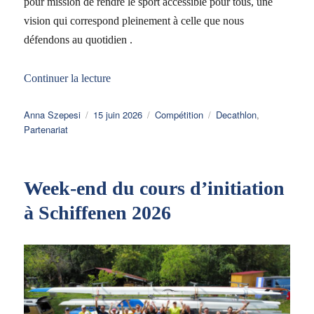
pour mission de rendre le sport accessible pour tous, une
vision qui correspond pleinement à celle que nous
défendons au quotidien .
de « Nouveau partenariat avec Décathlon »
Continuer la lecture
Auteur
Publié
Catégories
Étiquettes
Anna Szepesi
15 juin 2026
Compétition
Decathlon
,
le
Partenariat
Week-end du cours d’initiation
à Schiffenen 2026