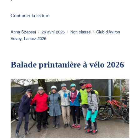
de « Lauerz 2026 – Régate Nationale »
Continuer la lecture
Auteur
Publié
Catégories
Étiquettes
Anna Szepesi
26 avril 2026
Non classé
Club d'Aviron
le
Vevey
,
Lauerz 2026
Balade printanière à vélo 2026