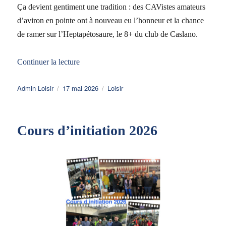
Ça devient gentiment une tradition : des CAVistes amateurs
d’aviron en pointe ont à nouveau eu l’honneur et la chance
de ramer sur l’Heptapétosaure, le 8+ du club de Caslano.
de « Des CAVistes pointus au sud des Alpes 
Continuer la lecture
Auteur
Publié
Catégories
Admin Loisir
17 mai 2026
Loisir
le
Cours d’initiation 2026