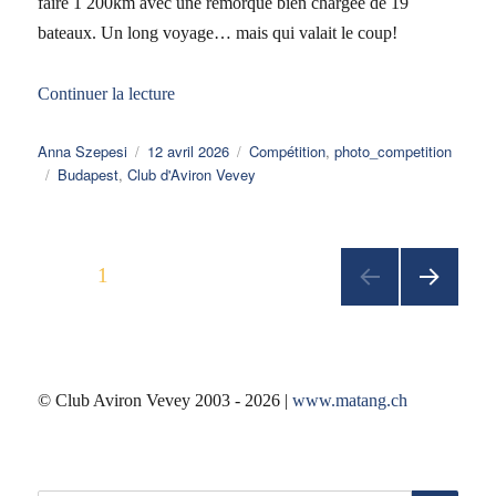
faire 1 200km avec une remorque bien chargée de 19
bateaux. Un long voyage… mais qui valait le coup!
de « Camp d’Entraînement 2026
»
Continuer la lecture
Auteur
Publié
Catégories
Anna Szepesi
12 avril 2026
Compétition
,
photo_competition
Étiquettes
le
Budapest
,
Club d'Aviron Vevey
Pagination
PAGE
1
des
publications
PAGE
© Club Aviron Vevey 2003 - 2026 |
www.matang.ch
SUIV
ANT