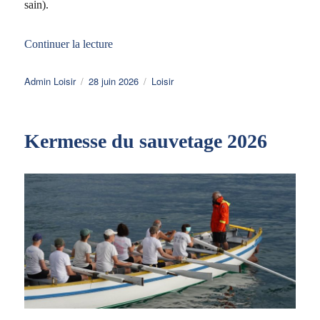
sain).
de « Pique-nique au Château de Chillon 2026
Continuer la lecture
Auteur
Publié
Catégories
Admin Loisir
28 juin 2026
Loisir
le
Kermesse du sauvetage 2026