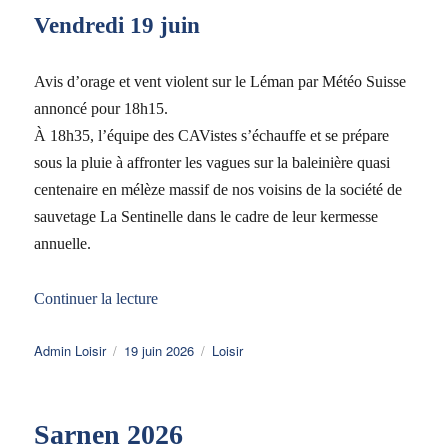
Vendredi 19 juin
Avis d’orage et vent violent sur le Léman par Météo Suisse
annoncé pour 18h15.
À 18h35, l’équipe des CAVistes s’échauffe et se prépare
sous la pluie à affronter les vagues sur la baleinière quasi
centenaire en mélèze massif de nos voisins de la société de
sauvetage La Sentinelle dans le cadre de leur kermesse
annuelle.
de « Kermesse du sauvetage 2026 »
Continuer la lecture
Auteur
Publié
Catégories
Admin Loisir
19 juin 2026
Loisir
le
Sarnen 2026