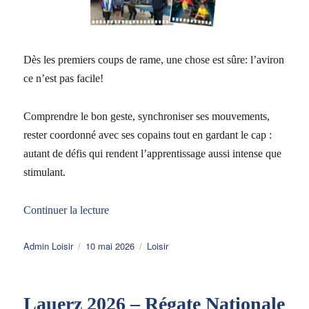
Dès les premiers coups de rame, une chose est sûre: l’aviron
ce n’est pas facile!
Comprendre le bon geste, synchroniser ses mouvements,
rester coordonné avec ses copains tout en gardant le cap :
autant de défis qui rendent l’apprentissage aussi intense que
stimulant.
de « Cours d’initiation 2026 »
Continuer la lecture
Auteur
Publié
Catégories
Admin Loisir
10 mai 2026
Loisir
le
Lauerz 2026 – Régate Nationale