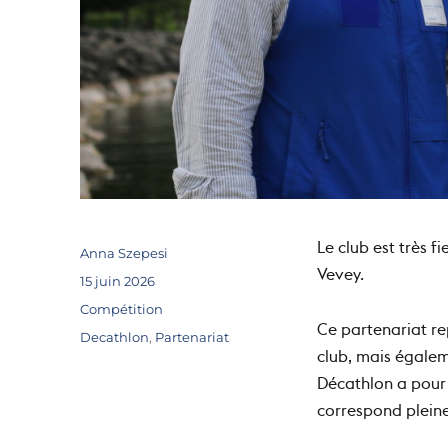
Le club est très 
Auteur
Anna Szepesi
Vevey.
Publié
15 juin 2026
le
Catégories
Compétition
Ce partenariat r
Étiquettes
Decathlon
,
Partenariat
club, mais égale
Décathlon a pour 
correspond pleine