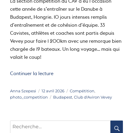
La section compétition du CAV a eu l’occasion
cette année de s’entraîner sur le Danube à
Budapest, Hongrie. 10 jours intenses remplis
d’entraînement et de cohésion d’équipe. 33
Cavistes, athlètes et coaches sont partis depuis
Vevey pour faire 1 200km avec une remorque bien
chargée de 19 bateaux. Un long voyage… mais qui
valait le coup!
Continuer la lecture
de « Camp d’Entraînement 2026
»
Auteur
Publié
Catégories
Anna Szepesi
12 avril 2026
Compétition
,
le
Étiquettes
photo_competition
Budapest
,
Club d'Aviron Vevey
Recherche
RE
pour :