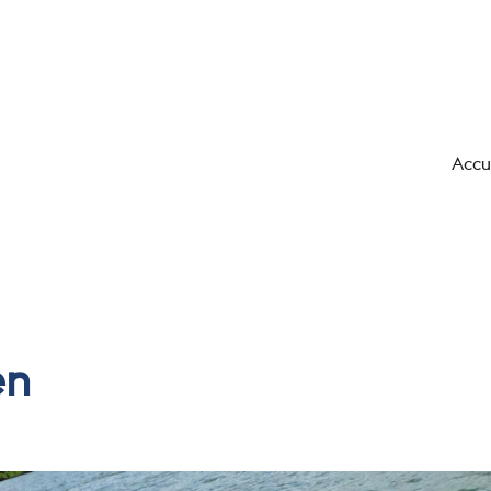
Accu
en