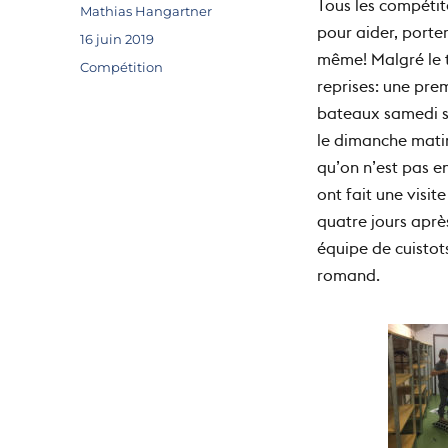
Tous les compétit
Auteur
Mathias Hangartner
pour aider, porter,
Publié
16 juin 2019
même!
Malgré le 
le
Catégories
Compétition
reprises: une prem
bateaux samedi s
le dimanche matin,
qu’on n’est pas e
ont fait une visi
quatre jours aprè
équipe de cuistot
romand.