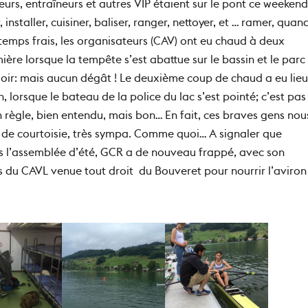
eurs, entraîneurs et autres VIP étaient sur le pont ce weekend
 installer, cuisiner, baliser, ranger, nettoyer, et … ramer, quan
temps frais, les organisateurs (CAV) ont eu chaud à deux
ière lorsque la tempête s’est abattue sur le bassin et le parc
oir: mais aucun dégât ! Le deuxième coup de chaud a eu lieu
 lorsque le bateau de la police du lac s’est pointé; c’est pas
n règle, bien entendu, mais bon… En fait, ces braves gens nou
te de courtoisie, très sympa. Comme quoi… A signaler que
s l’assemblée d’été, GCR a de nouveau frappé, avec son
s du CAVL venue tout droit du Bouveret pour nourrir l’aviron