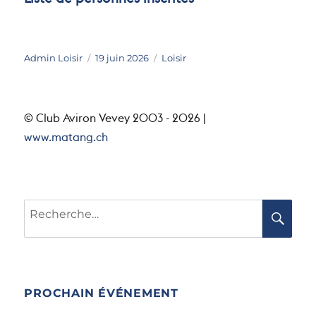
Liste de personnes inscrites
Auteur
Publié
Catégories
Admin Loisir
19 juin 2026
Loisir
le
© Club Aviron Vevey 2003 - 2026 |
www.matang.ch
Recherche
RE
pour :
PROCHAIN ÉVÉNEMENT