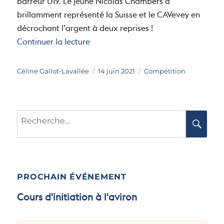
barreur U19. Le jeune Nicolas Chambers a
brillamment représenté la Suisse et le CAVevey en
décrochant l’argent à deux reprises !
de « Un Caviste à Bled ! »
Continuer la lecture
Auteur
Publié
Catégories
Céline Gallot-Lavallée
14 juin 2021
Compétition
le
Recherche
RE
pour :
PROCHAIN ÉVÉNEMENT
Cours d'initiation à l'aviron