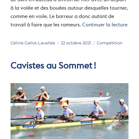
de 6km en bateau d’aviron de mer avec un départ
à la volée et des bouées autour desquelles tourner,
comme en voile. Le barreur a donc autant de
de «
travail à faire que les rameurs.
Continuer la lecture
Auteur
Publié
Catégories
Céline Gallot-Lavallée
22 octobre 2021
Compétition
le
Cavistes au Sommet !