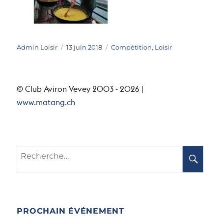
Auteur
Publié
Catégories
Admin Loisir
13 juin 2018
Compétition
,
Loisir
le
© Club Aviron Vevey 2003 - 2026 |
www.matang.ch
Recherche
RE
pour :
PROCHAIN ÉVÉNEMENT