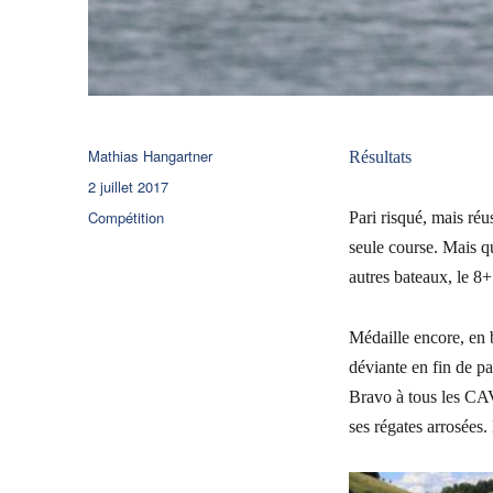
Auteur
Mathias Hangartner
Résultats
Publié
2 juillet 2017
le
Catégories
Compétition
Pari risqué, mais ré
seule course. Mais q
autres bateaux, le 8
Médaille encore, en 
déviante en fin de pa
Bravo à tous les CAV
ses régates arrosées.